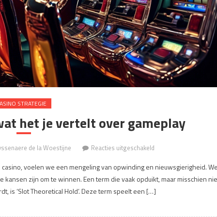
ASINO STRATEGIE
wat het je vertelt over gameplay
voor
ruyssenaere de la Woestijne
Reacties uitgeschakeld
Slot
casino, voelen we een mengeling van opwinding en nieuwsgierigheid. W
Theoretical
kansen zijn om te winnen. Een term die vaak opduikt, maar misschien nie
Hold:
, is ‘Slot Theoretical Hold’. Deze term speelt een […]
wat
het
je