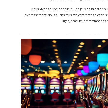
Nous vivons à une époque où les jeux de hasard en l
divertissement. Nous avons tous été confrontés à cette s
ligne, chacune promettant des e