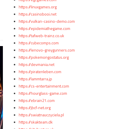
elingen:
https://linuxgames.org
https://casinobooi.net
https://vulkan-casino-demo.com
https://epidemiathegame.com
https://tafweb-trainz.co.uk
https://cubecomps.com
https://lenovo-greygunners.com
https://pokemongostatus.org
https://devmania.net
https://piratenleben.com
https://lammtarra.jp
https://cs-entertainment.com
https://hourglass-game.com
https://ebrain21.com
https://jbcf-net.org
https://swiatnauczyciela.pl
https://skakteam.dk