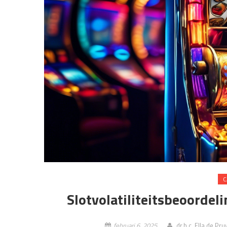
C
Slotvolatiliteitsbeoordeli
februari 6, 2025
dr.h.c. Ella de P