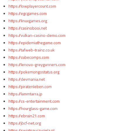
https://lowplayercount.com
https://egcgames.com
https://linuxgames.org
https://casinobooi.net
https://vulkan-casino-demo.com
https://epidemiathegame.com
https://tafweb-trainz.co.uk
https://cubecomps.com
https://lenovo-greygunners.com
https://pokemongostatus.org
https://devmania.net
https://piratenleben.com
https://lammtarra.jp
https://cs-entertainment.com
https://hourglass-game.com
https://ebrain21.com
https://jbcf-net.org
https://swiatnauczyciela.pl