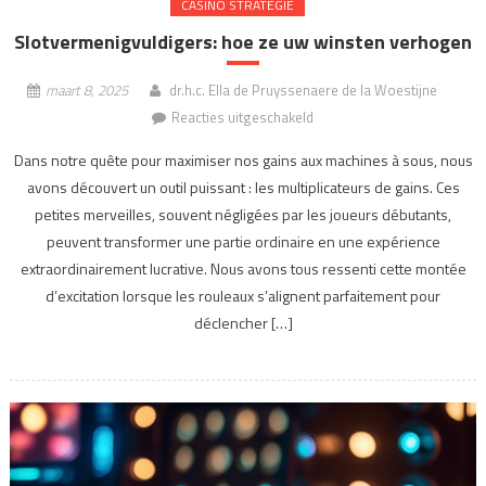
CASINO STRATEGIE
Slotvermenigvuldigers: hoe ze uw winsten verhogen
maart 8, 2025
dr.h.c. Ella de Pruyssenaere de la Woestijne
voor
Reacties uitgeschakeld
Slotvermenigvuldigers:
Dans notre quête pour maximiser nos gains aux machines à sous, nous
hoe
avons découvert un outil puissant : les multiplicateurs de gains. Ces
ze
petites merveilles, souvent négligées par les joueurs débutants,
uw
winsten
peuvent transformer une partie ordinaire en une expérience
verhogen
extraordinairement lucrative. Nous avons tous ressenti cette montée
d’excitation lorsque les rouleaux s’alignent parfaitement pour
déclencher […]