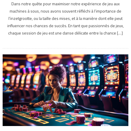
Dans notre quête pour maximiser notre expérience de jeu aux
bij
machines à sous, nous avons souvent réfléchi à l’importance de
gokautomaten:
l’inzetgrootte, ou la taille des mises, et à la manière dont elle peut
tips
om
influencer nos chances de succès. En tant que passionnés de jeux,
uw
chaque session de jeu est une danse délicate entre la chance […]
spel
te
maximaliseren