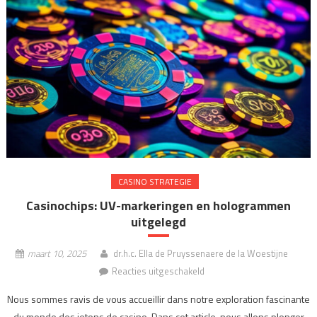
CASINO STRATEGIE
Casinochips: UV-markeringen en hologrammen
uitgelegd
maart 10, 2025
dr.h.c. Ella de Pruyssenaere de la Woestijne
voor
Reacties uitgeschakeld
Casinochips:
Nous sommes ravis de vous accueillir dans notre exploration fascinante
UV-
du monde des jetons de casino. Dans cet article, nous allons plonger