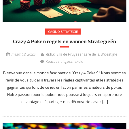
CASINO STRATEGIE
Crazy 4 Poker: regels en winnen Strategieën
maart 12, 2025
dr.h.c. Ella de Pruyssenaere de la Woestijne
voor
Reacties uitgeschakeld
Crazy
Bienvenue dans le monde fascinant de "Crazy 4 Poker" ! Nous sommes
4
ravis de vous guider à travers les règles captivantes et les stratégies
Poker:
gagnantes qui font de ce jeu un favori parmi les amateurs de poker.
regels
en
Notre passion pour le poker nous pousse à toujours en apprendre
winnen
davantage et à partager nos découvertes avec […]
Strategieën