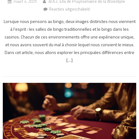
maart 4, 2025
dr.h.c. Ella de Pruyssenaere de la Woestijne
voor
Reacties uitgeschakeld
Bingo
Lorsque nous pensons au bingo, deux images distinctes nous viennent
Hall
à l’esprit : les salles de bingo traditionnelles et le bingo dans les
versus
casinos. Chacun de ces environnements offre une expérience unique,
casinobingo:
belangrijkste
et nous avons souvent du mal à choisir lequel nous convient le mieux.
verschillen
Dans cet article, nous allons explorer les principales différences entre
[…]