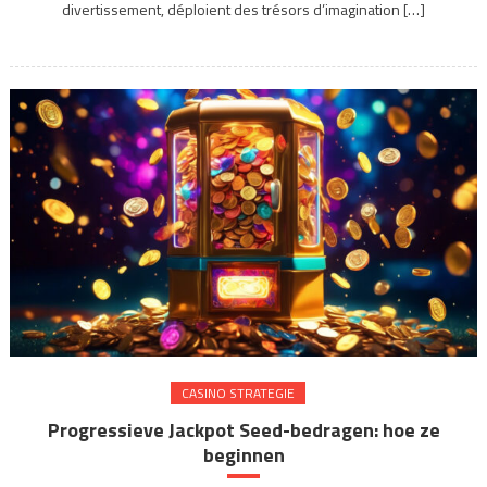
divertissement, déploient des trésors d’imagination […]
CASINO STRATEGIE
Progressieve Jackpot Seed-bedragen: hoe ze
beginnen