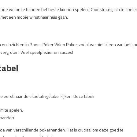
hoe we onze handen het beste kunnen spelen. Door strategisch te spele
 met een mooie winst naar huis gaan.
en inzichten in Bonus Poker Video Poker, zodat we niet alleen van het sp
ergroten. Veel speelplezier en succes!
tabel
eerst naar de uitbetalingstabel kijken. Deze tabel:
om te spelen.
 handen.
arde van verschillende pokerhanden. Het is cruciaal om deze goed te