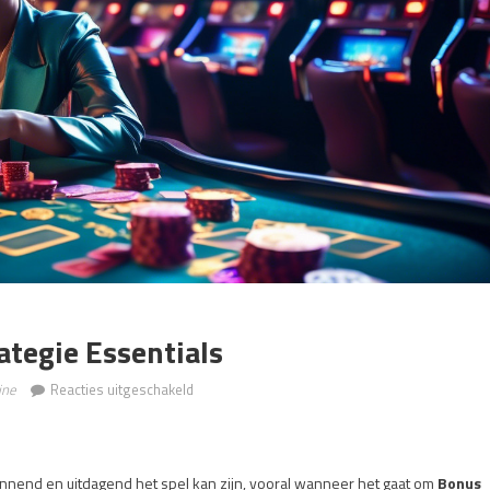
ategie Essentials
voor
jne
Reacties uitgeschakeld
Bonus
Poker
Video
nnend en uitdagend het spel kan zijn, vooral wanneer het gaat om
Bonus
Poker: