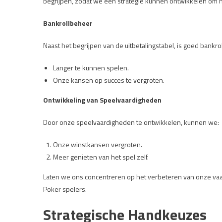
begrijpen, zodat we een strategie kunnen ontwikkelen om he
Bankrollbeheer
Naast het begrijpen van de uitbetalingstabel, is goed bank
Langer te kunnen spelen.
Onze kansen op succes te vergroten.
Ontwikkeling van Speelvaardigheden
Door onze speelvaardigheden te ontwikkelen, kunnen we:
Onze winstkansen vergroten.
Meer genieten van het spel zelf.
Laten we ons concentreren op het verbeteren van onze v
Poker spelers.
Strategische Handkeuzes