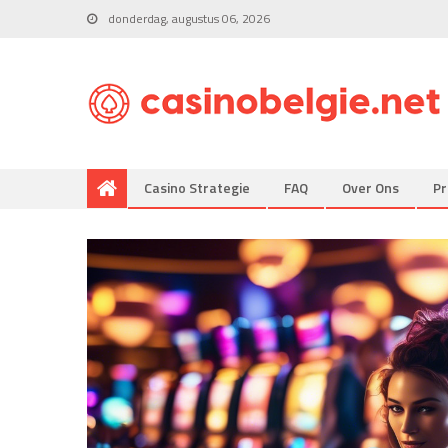
donderdag, augustus 06, 2026
Casino Strategie
FAQ
Over Ons
Pr