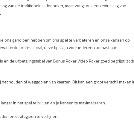
nding van de traditionele videopoker, maar voegt ook een extra laag van
Strategie
.
Essentials
en die ons geholpen hebben om ons spel te verbeteren en onze kansen op
gewinterde professional, deze tips zijn voor iedereen toepasbaar:
els en de uitbetalingstabel van Bonus Poker Video Poker goed begrijpt, zod
ij het houden of weggooien van kaarten. Dit kan een groot verschil maken i
langer in het spel te blijven en je kansen te maximaliseren.
eden en strategieën te verfijnen.