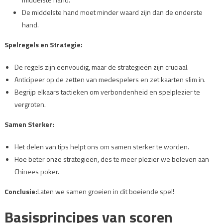
De middelste hand moet minder waard zijn dan de onderste
hand.
Spelregels en Strategie:
De regels zijn eenvoudig, maar de strategieën zijn cruciaal.
Anticipeer op de zetten van medespelers en zet kaarten slim in.
Begrijp elkaars tactieken om verbondenheid en spelplezier te
vergroten.
Samen Sterker:
Het delen van tips helpt ons om samen sterker te worden.
Hoe beter onze strategieën, des te meer plezier we beleven aan
Chinees poker.
Conclusie:
Laten we samen groeien in dit boeiende spel!
Basisprincipes van scoren