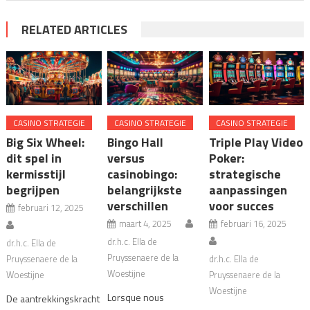
RELATED ARTICLES
CASINO STRATEGIE
CASINO STRATEGIE
CASINO STRATEGIE
Big Six Wheel:
Triple Play Video
Bingo Hall
dit spel in
Poker:
versus
kermisstijl
strategische
casinobingo:
begrijpen
aanpassingen
belangrijkste
voor succes
verschillen
februari 12, 2025
februari 16, 2025
maart 4, 2025
dr.h.c. Ella de
dr.h.c. Ella de
Pruyssenaere de la
Pruyssenaere de la
dr.h.c. Ella de
Woestijne
Woestijne
Pruyssenaere de la
Woestijne
Lorsque nous
De aantrekkingskracht