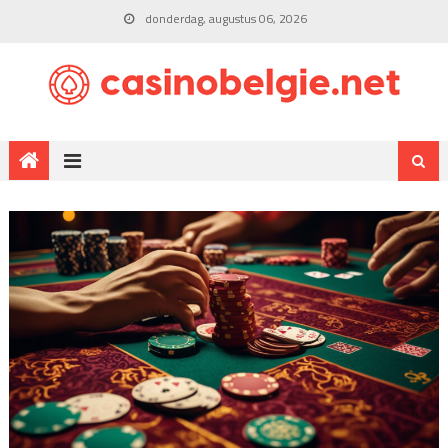
donderdag, augustus 06, 2026