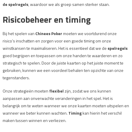
de spelregels
, waardoor we als groep samen sterker staan.
Risicobeheer en timing
Bij het spelen van
Chinees Poker
moeten we voortdurend onze
risico’s inschatten en zorgen voor een goede timing om onze
winstkansen te maximaliseren. Het is essentieel dat we de
spelregels
goed begrijpen en toepassen om onze handen te waarderen en zo
strategisch te spelen. Door de juiste kaarten op het juiste moment te
gebruiken, kunnen we een voordeel behalen ten opzichte van onze
tegenstanders.
Onze strategieën moeten
flexibel
zijn, zodat we ons kunnen
aanpassen aan onverwachte veranderingen in het spel. Het is
belangrijk om te weten wanneer we onze kaarten moeten uitspelen en
wanneer we beter kunnen wachten.
Timing
kan hierin het verschil
maken tussen winnen en verliezen.