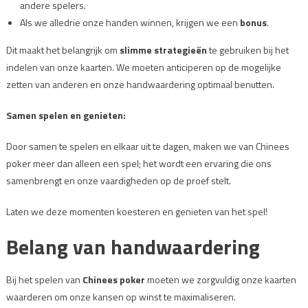
andere spelers.
Als we alledrie onze handen winnen, krijgen we een
bonus
.
Dit maakt het belangrijk om
slimme strategieën
te gebruiken bij het
indelen van onze kaarten. We moeten anticiperen op de mogelijke
zetten van anderen en onze handwaardering optimaal benutten.
Samen spelen en genieten:
Door samen te spelen en elkaar uit te dagen, maken we van Chinees
poker meer dan alleen een spel; het wordt een ervaring die ons
samenbrengt en onze vaardigheden op de proef stelt.
Laten we deze momenten koesteren en genieten van het spel!
Belang van handwaardering
Bij het spelen van
Chinees poker
moeten we zorgvuldig onze kaarten
waarderen om onze kansen op winst te maximaliseren.