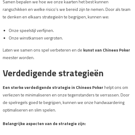
Samen bepalen we hoe we onze kaarten het best kunnen
rangschikken en welke risico’s we bereid zijn te nemen. Door als team
te denken en elkaars strategieën te begrijpen, kunnen we:
Onze speelstijl verfijnen.
Onze winstkansen vergroten.
Laten we samen ons spel verbeteren en de
kunst van Chinees Poker
meester worden.
Verdedigende strategieën
Een sterke verdedigende strategie in Chinees Poker
helpt ons om
verliezen te minimaliseren en onze tegenstanders te verrassen. Door
de spelregels goed te begrijpen, kunnen we onze handwaardering
optimaliseren en slim spelen.
Belangrijke aspecten van de strategie zijn: