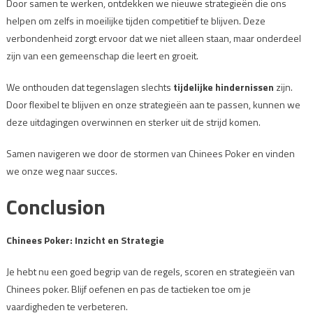
Door samen te werken, ontdekken we nieuwe strategieën die ons
helpen om zelfs in moeilijke tijden competitief te blijven. Deze
verbondenheid zorgt ervoor dat we niet alleen staan, maar onderdeel
zijn van een gemeenschap die leert en groeit.
We onthouden dat tegenslagen slechts
tijdelijke hindernissen
zijn.
Door flexibel te blijven en onze strategieën aan te passen, kunnen we
deze uitdagingen overwinnen en sterker uit de strijd komen.
Samen navigeren we door de stormen van Chinees Poker en vinden
we onze weg naar succes.
Conclusion
Chinees Poker: Inzicht en Strategie
Je hebt nu een goed begrip van de regels, scoren en strategieën van
Chinees poker. Blijf oefenen en pas de tactieken toe om je
vaardigheden te verbeteren.