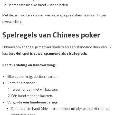
Het meeste uit elke hand kunnen halen
Met deze inzichten kunnen we onze spelprestaties naar een hoger
niveau tillen.
Spelregels van Chinees poker
Chinees poker speel je met vier spelers en een standaard deck van 52
kaarten.
Het spel is zowel spannend als strategisch.
Kaartverdeling en Handvorming:
Elke speler krijgt dertien kaarten.
Vorm drie handen:
Twee handen met vijf kaarten.
Eén hand met drie kaarten.
Volgorde van handwaardering:
De bovenste hand (drie kaarten) moet minder waard zijn dan de
middelste hand.