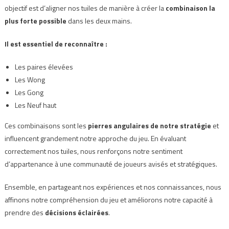
objectif est d’aligner nos tuiles de manière à créer la
combinaison la
plus forte possible
dans les deux mains.
Il est essentiel de reconnaître :
Les paires élevées
Les Wong
Les Gong
Les Neuf haut
Ces combinaisons sont les
pierres angulaires de notre stratégie
et
influencent grandement notre approche du jeu. En évaluant
correctement nos tuiles, nous renforçons notre sentiment
d’appartenance à une communauté de joueurs avisés et stratégiques.
Ensemble, en partageant nos expériences et nos connaissances, nous
affinons notre compréhension du jeu et améliorons notre capacité à
prendre des
décisions éclairées
.