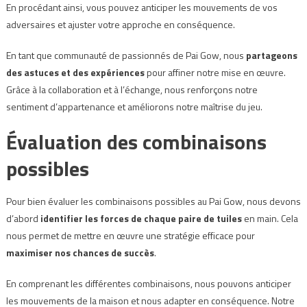
En procédant ainsi, vous pouvez anticiper les mouvements de vos
adversaires et ajuster votre approche en conséquence.
En tant que communauté de passionnés de Pai Gow, nous
partageons
des astuces et des expériences
pour affiner notre mise en œuvre.
Grâce à la collaboration et à l’échange, nous renforçons notre
sentiment d’appartenance et améliorons notre maîtrise du jeu.
Évaluation des combinaisons
possibles
Pour bien évaluer les combinaisons possibles au Pai Gow, nous devons
d’abord
identifier les forces de chaque paire de tuiles
en main. Cela
nous permet de mettre en œuvre une stratégie efficace pour
maximiser nos chances de succès
.
En comprenant les différentes combinaisons, nous pouvons anticiper
les mouvements de la maison et nous adapter en conséquence. Notre