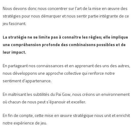
Nous devons donc nous concentrer sur l’art de la mise en œuvre des
stratégies pour nous démarquer et nous sentir partie intégrante de ce
jeu fascinant.
La stratégie ne se limite pas à connaître les règles; elle implique
une compréhension profonde des combinaisons possibles et de
leur impact.
En partageant nos connaissances et en apprenant des uns des autres,
nous développons une approche collective qui renforce notre
sentiment d’appartenance.
En maîtrisant les subtilités du Pai Gow, nous créons un environnement
où chacun de nous peut s’épanouir et exceller.
En fin de compte, cette mise en œuvre stratégique nous unit et enrichit
notre expérience de jeu.