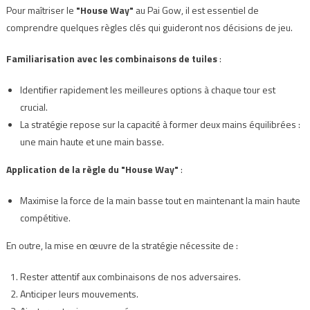
Pour maîtriser le
"House Way"
au Pai Gow, il est essentiel de
comprendre quelques règles clés qui guideront nos décisions de jeu.
Familiarisation avec les combinaisons de tuiles
:
Identifier rapidement les meilleures options à chaque tour est
crucial.
La stratégie repose sur la capacité à former deux mains équilibrées :
une main haute et une main basse.
Application de la règle du "House Way"
:
Maximise la force de la main basse tout en maintenant la main haute
compétitive.
En outre, la mise en œuvre de la stratégie nécessite de :
Rester attentif aux combinaisons de nos adversaires.
Anticiper leurs mouvements.