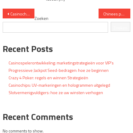
Berichtnavigatie
Casinochipproductie: hoe ze worden gemaakt
Chinees poker: regels, scoren en strategie
Zoeken
Zoeken
Recent Posts
Casinospelerontwikkeling: marketingstrategieën voor VIP's
Progressieve Jackpot Seed-bedragen: hoe ze beginnen
Crazy 4 Poker: regels en winnen Strategieën
Casinochips: UV-markeringen en hologrammen uitgelegd
Slotvermenigvuldigers: hoe ze uw winsten verhogen
Recent Comments
No comments to show.