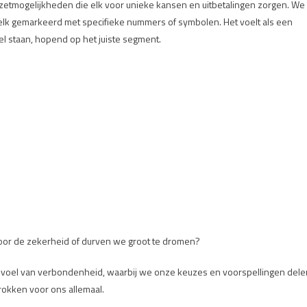
zetmogelijkheden die elk voor unieke kansen en uitbetalingen zorgen. We
elk gemarkeerd met specifieke nummers of symbolen. Het voelt als een
l staan, hopend op het juiste segment.
oor de zekerheid of durven we groot te dromen?
evoel van verbondenheid, waarbij we onze keuzes en voorspellingen dele
okken voor ons allemaal.