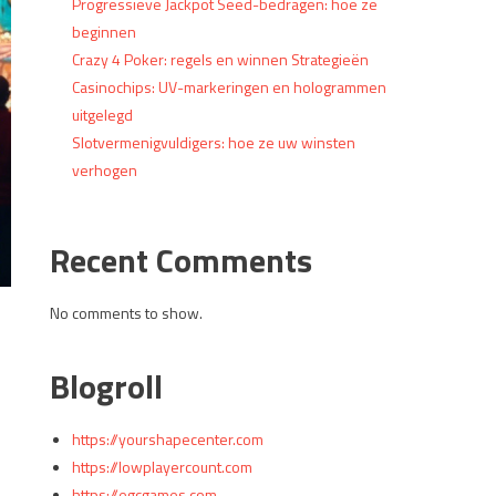
Progressieve Jackpot Seed-bedragen: hoe ze
beginnen
Crazy 4 Poker: regels en winnen Strategieën
Casinochips: UV-markeringen en hologrammen
uitgelegd
Slotvermenigvuldigers: hoe ze uw winsten
verhogen
Recent Comments
No comments to show.
Blogroll
https://yourshapecenter.com
https://lowplayercount.com
s
https://egcgames.com