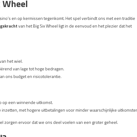
x Wheel
casino’s en op kermissen tegenkomt. Het spel verbindt ons met een traditie
ngskracht
van het Big Six Wheel ligt in de eenvoud en het plezier dat het
van het wiel.
riërend van lage tot hoge bedragen.
 ons budget en risicotolerantie.
p op een winnende uitkomst.
e inzetten, met hogere uitbetalingen voor minder waarschijnlijke uitkomste
el zorgen ervoor dat we ons deel voelen van een groter geheel.