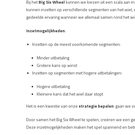
Bij het
Big Six Wheel
kunnen we kiezen uit een scala aan in
kunnen inzetten op verschillende segmenten van het wiel, 
gedeelde ervaring wanneer we allemaal samen rond het wie
Inzetmogelijkheden
:
Inzetten op de meest voorkomende segmenten:
Minder uitbetaling
Grotere kans op winst
Inzetten op segmenten met hogere uitbetalingen:
Hogere uitbetaling
Kleinere kans dat het wiel daar stopt
Het is een kwestie van onze
strategie bepalen
: gaan we v
Door samen het Big Six Wheel te spelen, creëren we een g
Deze inzetmogelijkheden maken het spel spannend en betr