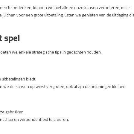
ieën te bedenken, kunnen we niet alleen onze kansen verbeteren, maar
uichen voor een grote uitbetaling. Laten we genieten van de uitdaging di
t spel
moeten we enkele strategische tips in gedachten houden.
 uitbetalingen biedt.
n we de kansen op winst vergroten, ook al zijn de beloningen kleiner.
ze gebruiken.
nschap en verbondenheid te creëren.