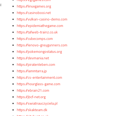
l
https://linuxgames.org
https://casinobooi.net
https://vulkan-casino-demo.com
https://epidemiathegame.com
https://tafweb-trainz.co.uk
https://cubecomps.com
https://lenovo-greygunners.com
https://pokemongostatus.org
https://devmania.net
https://piratenleben.com
https://lammtarra.jp
https://cs-entertainment.com
https://hourglass-game.com
https://ebrain21.com
https://jbcf-net.org
https://swiatnauczyciela.pl
https://skakteam.dk