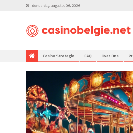
donderdag, augustus 06, 2026
Casino Strategie
FAQ
Over Ons
Pr