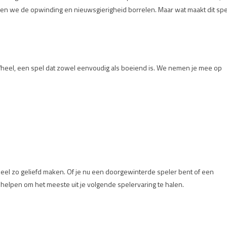
elen we de opwinding en nieuwsgierigheid borrelen. Maar wat maakt dit spe
spel
in
kermisstijl
begrijpen
x Wheel, een spel dat zowel eenvoudig als boeiend is. We nemen je mee op
eel zo geliefd maken. Of je nu een doorgewinterde speler bent of een
helpen om het meeste uit je volgende spelervaring te halen.