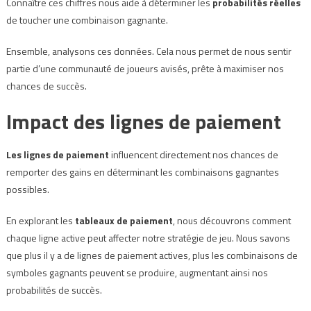
Connaître ces chiffres nous aide à déterminer les
probabilités réelles
de toucher une combinaison gagnante.
Ensemble, analysons ces données. Cela nous permet de nous sentir
partie d’une communauté de joueurs avisés, prête à maximiser nos
chances de succès.
Impact des lignes de paiement
Les lignes de paiement
influencent directement nos chances de
remporter des gains en déterminant les combinaisons gagnantes
possibles.
En explorant les
tableaux de paiement
, nous découvrons comment
chaque ligne active peut affecter notre stratégie de jeu. Nous savons
que plus il y a de lignes de paiement actives, plus les combinaisons de
symboles gagnants peuvent se produire, augmentant ainsi nos
probabilités de succès.