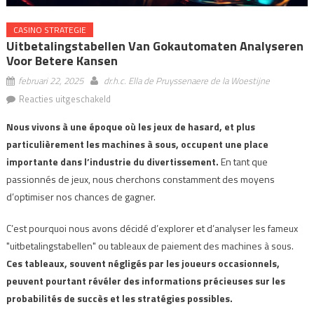
CASINO STRATEGIE
Uitbetalingstabellen Van Gokautomaten Analyseren
Voor Betere Kansen
februari 22, 2025
dr.h.c. Ella de Pruyssenaere de la Woestijne
voor
Reacties uitgeschakeld
Uitbetalingstabellen
Nous vivons à une époque où les jeux de hasard, et plus
van
particulièrement les machines à sous, occupent une place
gokautomaten
importante dans l’industrie du divertissement.
analyseren
En tant que
voor
passionnés de jeux, nous cherchons constamment des moyens
betere
d’optimiser nos chances de gagner.
kansen
C’est pourquoi nous avons décidé d’explorer et d’analyser les fameux
"uitbetalingstabellen" ou tableaux de paiement des machines à sous.
Ces tableaux, souvent négligés par les joueurs occasionnels,
peuvent pourtant révéler des informations précieuses sur les
probabilités de succès et les stratégies possibles.