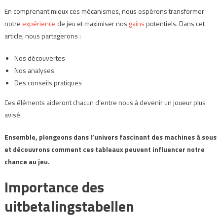
En comprenant mieux ces mécanismes, nous espérons transformer
notre
expérience
de jeu et maximiser nos
gains
potentiels. Dans cet
article, nous partagerons :
Nos découvertes
Nos analyses
Des conseils pratiques
Ces éléments aideront chacun d’entre nous à devenir un joueur plus
avisé.
Ensemble, plongeons dans l’univers fascinant des machines à sous
et découvrons comment ces tableaux peuvent influencer notre
chance au jeu.
Importance des
uitbetalingstabellen