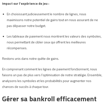
Impact sur l’expérience de jeu :
En choisissant judicieusement le nombre de lignes, nous
maximisons notre potentiel de gains tout en nous assurant de ne
pas dépasser notre budget.
Les tableaux de paiement nous montrent les valeurs des symboles,
nous permettant de cibler ceux qui offrent les meilleures
récompenses.
Restons unis dans notre quête de gains.
En comprenant comment les lignes de paiement fonctionnent, nous
faisons un pas de plus vers l’optimisation de notre stratégie. Ensemble,
analysons les symboles et les probabilités pour augmenter nos
chances de succès à chaque tour.
Gérer sa bankroll efficacement