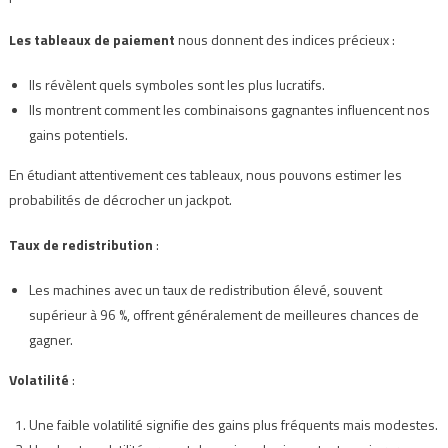
Les tableaux de paiement
nous donnent des indices précieux :
Ils révèlent quels symboles sont les plus lucratifs.
Ils montrent comment les combinaisons gagnantes influencent nos
gains potentiels.
En étudiant attentivement ces tableaux, nous pouvons estimer les
probabilités de décrocher un jackpot.
Taux de redistribution
:
Les machines avec un taux de redistribution élevé, souvent
supérieur à 96 %, offrent généralement de meilleures chances de
gagner.
Volatilité
:
Une faible volatilité signifie des gains plus fréquents mais modestes.