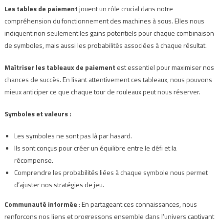
Les tables de paiement
jouent un rôle crucial dans notre
compréhension du fonctionnement des machines à sous. Elles nous
indiquent non seulement les gains potentiels pour chaque combinaison
de symboles, mais aussi les probabilités associées à chaque résultat.
Maîtriser les tableaux de paiement
est essentiel pour maximiser nos
chances de succès. En lisant attentivement ces tableaux, nous pouvons
mieux anticiper ce que chaque tour de rouleaux peut nous réserver.
Symboles et valeurs :
Les symboles ne sont pas là par hasard.
Ils sont conçus pour créer un équilibre entre le défi et la
récompense.
Comprendre les probabilités liées à chaque symbole nous permet
d’ajuster nos stratégies de jeu.
Communauté informée
: En partageant ces connaissances, nous
renforçons nos liens et progressons ensemble dans l’univers captivant