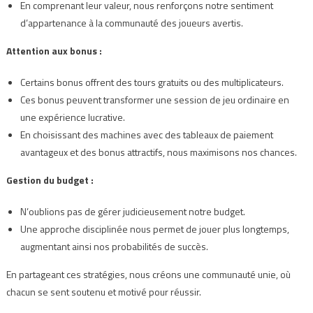
En comprenant leur valeur, nous renforçons notre sentiment
d’appartenance à la communauté des joueurs avertis.
Attention aux bonus :
Certains bonus offrent des tours gratuits ou des multiplicateurs.
Ces bonus peuvent transformer une session de jeu ordinaire en
une expérience lucrative.
En choisissant des machines avec des tableaux de paiement
avantageux et des bonus attractifs, nous maximisons nos chances.
Gestion du budget :
N’oublions pas de gérer judicieusement notre budget.
Une approche disciplinée nous permet de jouer plus longtemps,
augmentant ainsi nos probabilités de succès.
En partageant ces stratégies, nous créons une communauté unie, où
chacun se sent soutenu et motivé pour réussir.