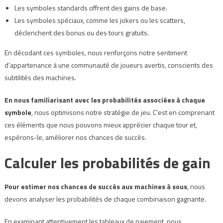
Les symboles standards offrent des gains de base.
Les symboles spéciaux, comme les jokers ou les scatters,
déclenchent des bonus ou des tours gratuits.
En décodant ces symboles, nous renforçons notre sentiment
d’appartenance à une communauté de joueurs avertis, conscients des
subtilités des machines.
En nous familiarisant avec les probabilités associées à chaque
symbole
, nous optimisons notre stratégie de jeu. C’est en comprenant
ces éléments que nous pouvons mieux apprécier chaque tour et,
espérons-le, améliorer nos chances de succès.
Calculer les probabilités de gain
Pour estimer nos chances de succès aux machines à sous
, nous
devons analyser les probabilités de chaque combinaison gagnante.
En examinant attentivement les tableaux de paiement, nous