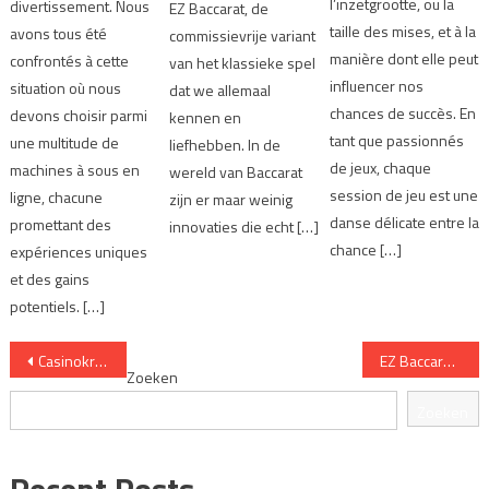
l’inzetgrootte, ou la
divertissement. Nous
EZ Baccarat, de
taille des mises, et à la
avons tous été
commissievrije variant
manière dont elle peut
confrontés à cette
van het klassieke spel
influencer nos
situation où nous
dat we allemaal
chances de succès. En
devons choisir parmi
kennen en
tant que passionnés
une multitude de
liefhebben. In de
de jeux, chaque
machines à sous en
wereld van Baccarat
session de jeu est une
ligne, chacune
zijn er maar weinig
danse délicate entre la
promettant des
innovaties die echt […]
chance […]
expériences uniques
et des gains
potentiels. […]
Berichtnavigatie
Casinokredietlijnen: hoe je ze toepast en beheert
EZ Baccarat: de commissievrije Variant
Zoeken
Zoeken