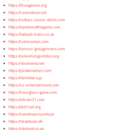
https://linuxgames.org
https://casinobooi.net
https://vulkan-casino-demo.com
https://epidemiathegame.com
https://tafweb-trainz.co.uk
https://cubecomps.com
https://lenovo-greygunners.com
https://pokemongostatus.org
https://devmania.net
https://piratenleben.com
https://lammtarra.jp
https://cs-entertainment.com
https://hourglass-game.com
https://ebrain21.com
https://jbcf-net.org
https://swiatnauczyciela.pl
https://skakteam.dk
https://cityhunt.co.uk